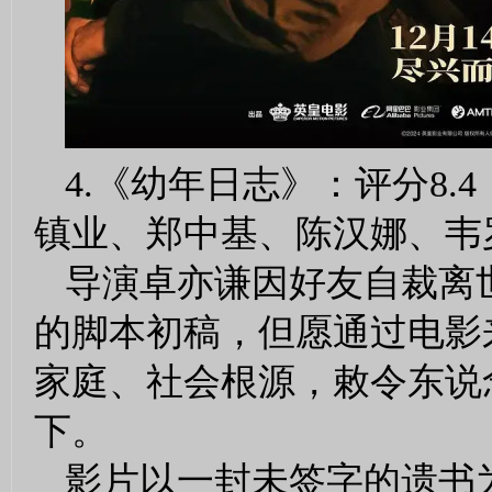
4.《幼年日志》：评分8
镇业、郑中基、陈汉娜、韦
导演卓亦谦因好友自裁离
的脚本初稿，但愿通过电影
家庭、社会根源，敕令东说
下。
影片以一封未签字的遗书为