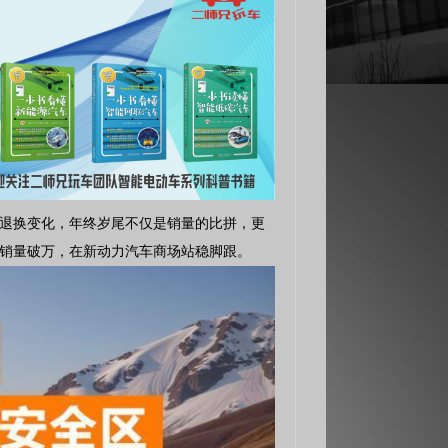
政策退换变化，年终岁尾不仅是销量的比拼，更
月销量破万，在新动力汽车商场站稳脚跟。