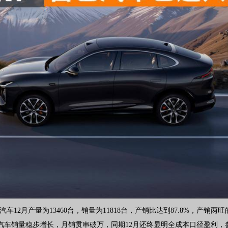
12月产量为13460台，销量为11818台，产销比达到87.8%，产销两
%。智己汽车销量稳步增长，月销贯串破万，同期12月还终显明全成本口径盈