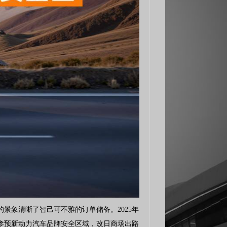
旺的景象清晰了智己可不雅的订单储备。2025年
利，参预新动力汽车品牌安全区域，改日商场出路