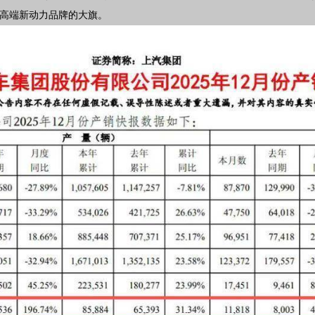
高端新动力品牌的大旗。