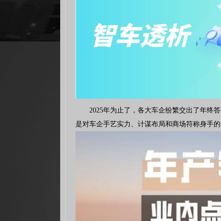
2025年为止了，各大车企纷繁交出了年终
是对车企手艺实力、计谋布局和商场符称身手的全