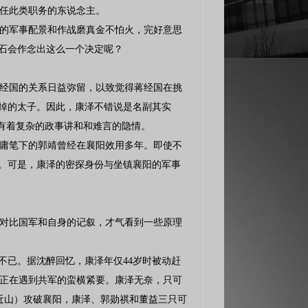
任此类职务的东说念主。
的军事配景和作战磨真金不怕火，完好意思
介石会作念出这么一个决定呢？
经国的关系日益弥留，以致觉得蒋经国在挑
废掉的太子。因此，康泽不错说是名副其实
后有着复杂的政事讲和和难言的隐情。
庸笔下的郭靖曾经在襄阳效用多年。即使不
泽。可是，康泽的密探身份与坐镇襄阳的军事
对比国军和自身的记叙，才气看到一些原理
不已。据沈醉回忆，康泽年仅44岁时被动赶
哨正在遇到共军的蛮横紧要。康泽无奈，只可
近山）攻破襄阳，康泽、郭勋祺和董益三只可