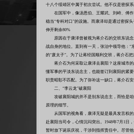
十八个绥靖区中属于初次尝试。他不仅是密探系
在国军中，像汤恩伯、王耀武、刘峙、傅作
稳当“专科对口”的设施。而康泽却是通过密探
伸开剩余80%
原因在于康泽曾被视为蒋介石的交班东说念
战自身的地位。直到有一天，张治中领导他：“
的“废太子”。为了让蒋经国顺利交班，蒋介石
蒋介石为何采取让康泽去襄阳？这座城市的
懂军事的平淡东说念主，也能签订到襄阳的紧要
职责昭彰不匹配。为了弥补这一缺口，蒋介石安
二、“李云龙”破襄阳
攻破襄阳城的并不是别东说念主，而恰是咱
原理的细节。
从国军的视角看，康泽无疑是最具发言权的
赴襄阳当司令，心情沉闷突出。1948年7月
暂时放下诞辰庆祝，干涉到指挥责任中。尽管他