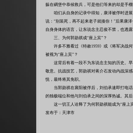
躲在碉堡中恭候救兵，可是他们等来的却是手榴
咱们从自身的记录中得知，康泽被俘时进展
说：“别装死，再不起来老子就揍你！”后果康
自身身体的语言，让东说念主忍俊不禁，也透露
三、为何郭勋祺成“座上宾”？
许多不雅看过《特赦1959》或《将军决
被视为“座上宾”？
这背后有着一段不为东说念主知的历史。早
敬意。抗战技艺，郭勋祺对蒋介石发动内战深感
悦，最终将其免职。
当郭勋祺在襄阳被俘后，刘伯承速即打电话
的独极端位和他与刘伯承之间的深厚热诚。其后
这一切王人诠释了为何郭勋祺能成为“座上
发布于：天津市