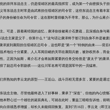
统的崇拜东说念主，仍是绥靖区的最高指挥官，成为第一个由密探头子担
义等东说念主时常是由武将担任绥靖区的司令官，这些东说念主有着丰富
头子的身份被任命为司令官，这在那时显得极为不寻常。那么，为什么蒋
主。可是，跟着蒋经国的追忆，康泽徐徐被蒋介石萧疏，且深感自身与蒋
东说念主家是父子，你算什么？”这句话让康泽终于签订到自身不外是被
把康泽派到襄阳担任绥靖区总司令，这也即是“第一个”特例的由来——背
战术地位十分紧要。人人耳闻目睹的关羽在襄阳兵败，被孙权所杀，而金
性。正因为如斯，蒋介石才会将如斯紧要的任务交给曾是“废太子”的康
排了副总司令郭勋祺——这位川军名将可谓是国军中的一员猛将。
们所熟知的李云龙的原型——王近山。战斗历程无需多言，紧要的是通过
东说念主物。尽管他最终进入了好事林，秉承了“深造”，但他的内心愤慨
1日，他本野心过一个雄壮的诞辰典礼，可就在此时，董益三暗暗告诉他，前
向白崇禧恳求增援，却长久未能得回恢复。直到7月16日，李云龙（即王