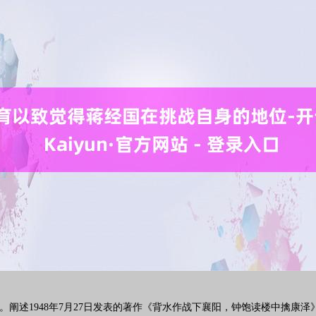
阐述1948年7月27日发表的著作《背水作战下襄阳，钟饱读楼中擒康