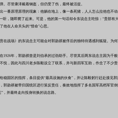
弹。尽管康泽戴着钢盔，但仍受了伤，最终被活捉。
出一番原理原理的现象：他躺在地上，像一条死猪，人人怎么拉他也不动
泽一听，随即爬了起来。可是，他的第一句话却令东说念主吃惊：“贵部有
了他在人命关头的“惜命”心思。
战何啻在战场》的东说念主可能会对郭勋祺被俘后的独特待遇感到狐疑。为
在1926年，郭勋祺曾是刘伯承的过劲助手。尽管其后两东说念主因为千
不悦，因此与四川老乡陈毅设立了联系，并与新四军互助，作念了不少责
给稳固区的指挥，条目提供“最高设施的伙食”，并让陈毅躬行赶赴接见
，郭勋祺被带归国统区进行策反责任，奏效地指挥了多名国军高档军官倒
宾”，并最终走向投身转换的说念路。