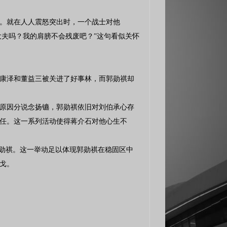
。就在人人震怒突出时，一个战士对他
大夫吗？我的肩膀不会残废吧？”这句看似关怀
何康泽和董益三被关进了好事林，而郭勋祺却
般原因分说念扬镳，郭勋祺依旧对刘伯承心存
任。这一系列活动使得蒋介石对他心生不
郭勋祺。这一举动足以体现郭勋祺在稳固区中
戈。