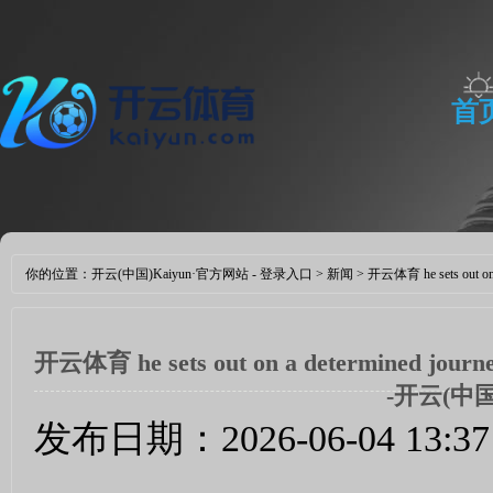
首
你的位置：
开云(中国)Kaiyun·官方网站 - 登录入口
>
新闻
> 开云体育 he sets out on a
开云体育 he sets out on a determined journey t
-开云(中国
发布日期：2026-06-04 13