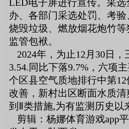
LED电子屏进行宣传。采选
办、各部门采选处罚、考验
烧毁垃圾、燃放烟花炮竹等
监管包袱。
2024年，为止12月30
3.54.同比下落9.7%，六
个区县空气质地排行中第1
改善，新村出区断面水质清
到Ⅱ类措施,为有监测历史以
剪辑：杨娜体育游戏app