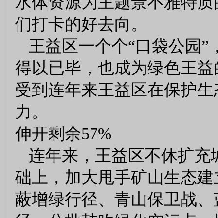
水体资源为主题景不雅特质
们打卡的好去向。
王益区一个个“口袋公园
得以已毕，也成为绿色王益
受到连年来王益区在保护生
力。
伸开剩余57%
连年来，王益区不休扩充
础上，加大甩手矿山生态建
蔽增绿行径、青山保卫战、