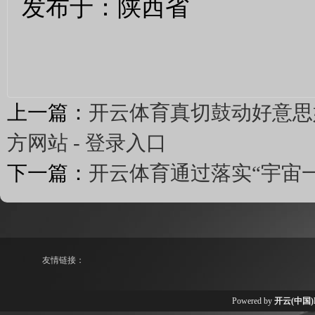
发布于：陕西省
上一篇：
开云体育真切鼓动好意思好环
方网站 - 登录入口
下一篇：
开云体育通过落实“宇宙一张清
友情链接：
Powered by
开云(中国)