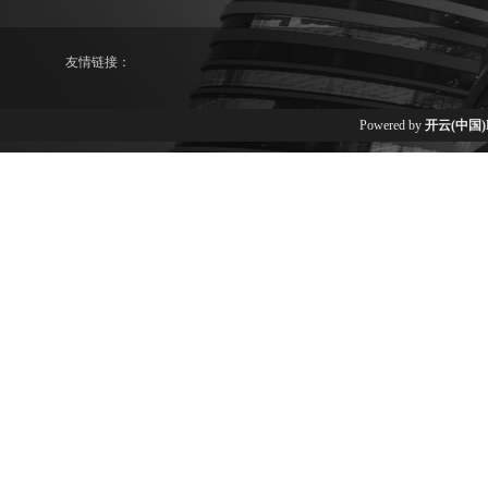
友情链接：
Powered by
开云(中国)