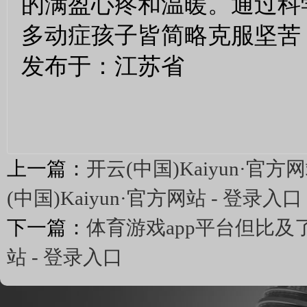
的满盈心疼和温暖。通过科
多动症孩子皆简略克服坚苦
发布于：江苏省
上一篇：
开云(中国)Kaiyun·
(中国)Kaiyun·官方网站 - 登录入口
下一篇：
体育游戏app平台但比及了
站 - 登录入口